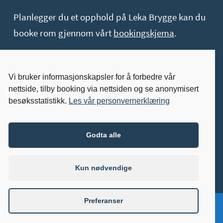
Planlegger du et opphold på Leka Brygge kan du
booke rom gjennom vårt
bookingskjema
.
Åpningstider (telefon)
Mandag – Fredag: 08:00-16:00
Vi bruker informasjonskapsler for å forbedre vår
nettside, tilby booking via nettsiden og se anonymisert
Øvrige henvendelser sendes på mail
besøksstatistikk.
Les vår personvernerklæring
Åpent Hele Året
Godta alle
Vi holder åpent hele året. Kom gjerne innom!
Kun nødvendige
Preferanser
facebook
instagram