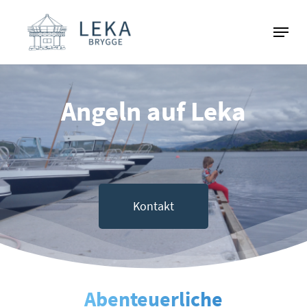
Skip
Menu
to
Close
main
Menu
content
Angeln auf Leka
Kontakt
Abenteuerliche