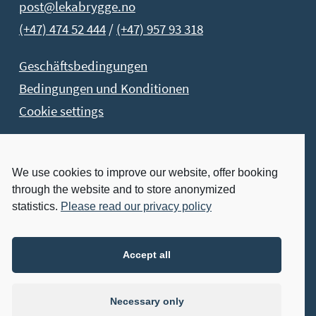
post@lekabrygge.no
(+47) 474 52 444
/
(+47) 957 93 318
Geschäftsbedingungen
Bedingungen und Konditionen
Cookie settings
Buchen Sie Jetzt!
We use cookies to improve our website, offer booking
through the website and to store anonymized
Buchen Sie Ihren Aufenthalt jetzt
statistics.
Please read our privacy policy
Besuchen Sie Uns:
Accept all
IMMER GEÖFFNET
Necessary only