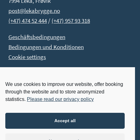
7994 Leka, Frøvik
post@lekabrygge.no
(+47) 474 52 444
/
(+47) 957 93 318
Geschäftsbedingungen
Bedingungen und Konditionen
Cookie settings
Buchen Sie Jetzt!
We use cookies to improve our website, offer booking
through the website and to store anonymized
Buchen Sie Ihren Aufenthalt jetzt
statistics.
Please read our privacy policy
Besuchen Sie Uns:
Accept all
IMMER GEÖFFNET