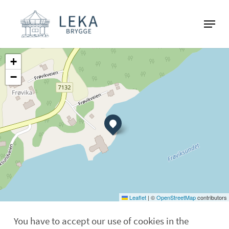
Skip
Menu
to
Close
main
Menu
content
+
−
Leaflet
|
©
OpenStreetMap
contributors
You have to accept our use of cookies in the