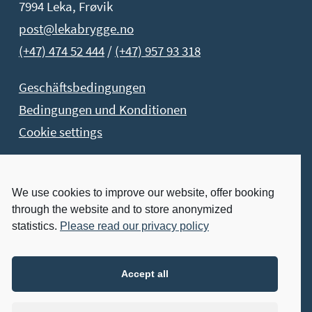
7994 Leka, Frøvik
post@lekabrygge.no
(+47) 474 52 444
/
(+47) 957 93 318
Geschäftsbedingungen
Bedingungen und Konditionen
Cookie settings
Buchen Sie Jetzt!
We use cookies to improve our website, offer booking
through the website and to store anonymized
Buchen Sie Ihren Aufenthalt jetzt
statistics.
Please read our privacy policy
Besuchen Sie Uns:
Accept all
IMMER GEÖFFNET